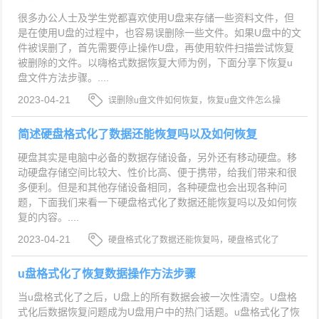
很多办公人士及学生党都喜欢使用U盘来存储一些资料文件，但
是在使用U盘的过程中，也容易误删除一些文件。如果U盘中的文
件被误删了，首先需要停止操作U盘，再使用软件扫描尝试恢复
被删除的文件。以嗨格式数据恢复大师为例，下面分享下恢复u
盘文件方法步骤。....
2023-04-21
误删除u盘文件如何恢复，恢复u盘文件怎么操
作，恢复u盘文件方法步骤
简述硬盘格式化了数据还能恢复吗以及如何恢复
硬盘其实是电脑中必备的数据存储设备，另外还有移动硬盘。移
动硬盘存储空间比较大、性价比高、便于携带，给我们带来和很
多便利。但是和其他存储设备相同，各种硬盘也会出现各种问
题，下面我们来看一下硬盘格式化了数据还能恢复吗以及如何恢
复的内容。....
2023-04-21
硬盘格式化了数据还能恢复吗，硬盘格式化了
数据，硬盘格式化了数据还能恢复吗以及如何恢复
u盘格式化了恢复数据操作方法步骤
当u盘格式化了之后，U盘上的所有数据会被一次性清空。U盘格
式化后数据恢复问题成为U盘用户中的热门话题。u盘格式化了恢