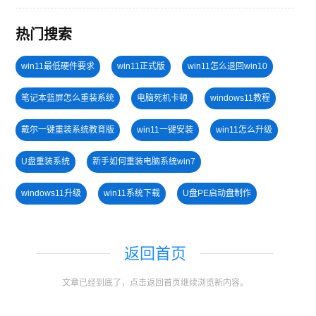
热门搜索
win11最低硬件要求
win11正式版
win11怎么退回win10
笔记本蓝屏怎么重装系统
电脑死机卡顿
windows11教程
戴尔一键重装系统教育版
win11一键安装
win11怎么升级
U盘重装系统
新手如何重装电脑系统win7
windows11升级
win11系统下载
U盘PE启动盘制作
小白一键重装系统绿色版
win10系统重装
免费升级win10
返回首页
旗舰版win7系统安装教程
u盘一键重装系统win10 32位
文章已经到底了，点击返回首页继续浏览新内容。
安装系统win7