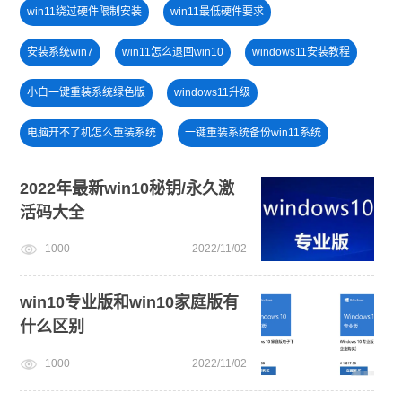
win11绕过硬件限制安装
win11最低硬件要求
安装系统win7
win11怎么退回win10
windows11安装教程
小白一键重装系统绿色版
windows11升级
电脑开不了机怎么重装系统
一键重装系统备份win11系统
windows11教程
新手如何重装电脑系统win7
2022年最新win10秘钥/永久激
活码大全
win7系统安装教程
免费升级win10
U盘PE启动盘制作
1000
2022/11/02
U盘重装系统
win7系统重装
笔记本蓝屏怎么重装系统
win10专业版和win10家庭版有
什么区别
1000
2022/11/02