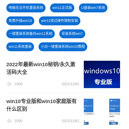
电脑无法开机重装系统
win11正式版
U盘装win7系统
免费升级win10
win11绕过硬件限制安装
一键重装系统备份win11系统
安装系统win7
win11系统重装
小白一键重装系统win10教程
win11系统下载
win7系统重装
2022年最新win10秘钥/永久激
活码大全
新手如何重装电脑系统win7
win11一键安装
1000
2022/11/02
电脑开不了机怎么重装系统
win11怎么升级
windows11安装教程
小白一键重装系统绿色版
win10专业版和win10家庭版有
什么区别
电脑开不了机
1000
2022/11/02