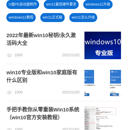
U盘PE启动盘制作
win11最低硬件要求
windows11升级
windows11教程
win11正式版
win11怎么升级
一键重装系统备份win11系统
win11升级
windows11
2022年最新win10秘钥/永久激
活码大全
小白一键重装系统绿色版
安装系统win7
1000
2022/11/02
win11绕过硬件限制安装
旗舰版win7系统安装教程
win10专业版和win10家庭版有
什么区别
1000
2022/11/02
手把手教你从零重装Win10系统
（win10官方安装教程）
1000
2022/11/01