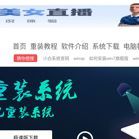
首页
重装教程
软件介绍
系统下载
电脑
猜你想搜
小白系统官网
winxp
如何安装win7旗舰版
w
按哪个键
极速版下载