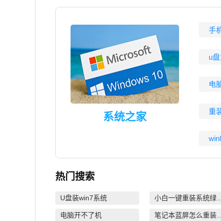
手
u
电
重
系统之家
wi
热门搜索
U盘装win7系统
小白一键重装
电脑开不了机
笔记本蓝屏怎