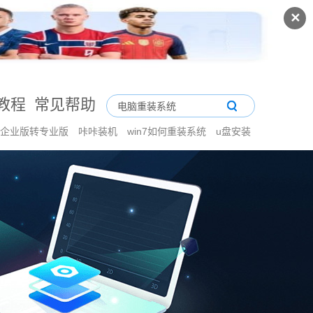
✕
教程
常见帮助
n7企业版转专业版
咔咔装机
win7如何重装系统
u盘安装