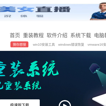
首页
重装教程
软件介绍
系统下载
电脑
猜你想搜
win10安装工具
windows错误恢复
vmware16
器