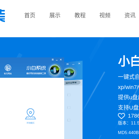
首页
展示
教程
视频
资讯
教程
小白
一键式
xp/wi
提供u盘
支持U盘
178
版本：11.
MD5:440B