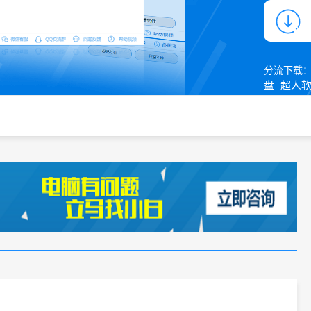
分流下载
盘
超人